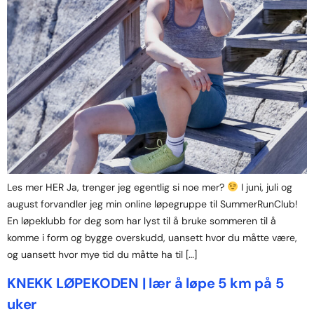
Les mer HER Ja, trenger jeg egentlig si noe mer?
I juni, juli og
august forvandler jeg min online løpegruppe til SummerRunClub!
En løpeklubb for deg som har lyst til å bruke sommeren til å
komme i form og bygge overskudd, uansett hvor du måtte være,
og uansett hvor mye tid du måtte ha til […]
KNEKK LØPEKODEN | lær å løpe 5 km på 5
uker