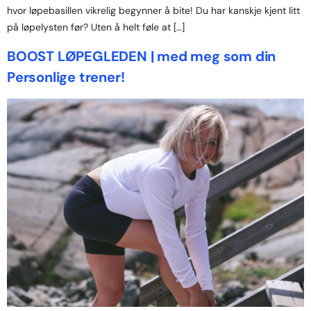
hvor løpebasillen vikrelig begynner å bite! Du har kanskje kjent litt
på løpelysten før? Uten å helt føle at […]
BOOST LØPEGLEDEN | med meg som din
Personlige trener!